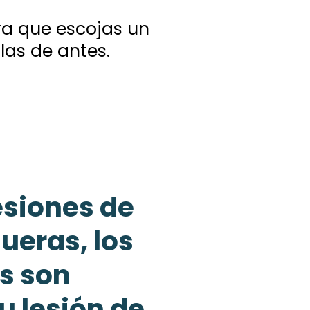
ra que escojas un
las de antes.
esiones de
ueras, los
es son
u lesión de