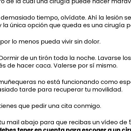
ro de la cual una cirugía puede hacer maravi
 demasiado tiempo, olvídate. Ahí la lesión s
y la única opción que queda es una cirugía p
por lo menos pueda vivir sin dolor.
ormir de un tirón toda la noche. Lavarse lo
és de hacer caca. Valerse por sí mismo.
erte muñequeras no está funcionando como e
siado tarde para recuperar tu movilidad.
 tienes que pedir una cita conmigo.
tu mail abajo para que recibas un vídeo de
debes tener en cuenta para escoger a un c