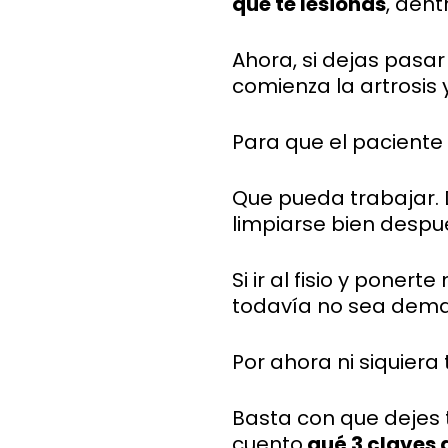
que te lesionas
, dent
Ahora, si dejas pasar
comienza la artrosis 
Para que el paciente 
Que pueda trabajar. D
limpiarse bien despu
Si ir al fisio y pon
todavía no sea dema
Por ahora ni siquiera
Basta con que dejes 
cuento
qué 3 claves 