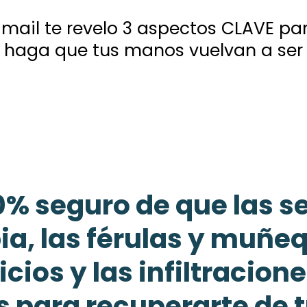
mail te revelo 3 aspectos CLAVE pa
 haga que tus manos vuelvan a ser 
0% seguro de que las s
pia, las férulas y muñeq
icios y las infiltracion
s para recuperarte de t