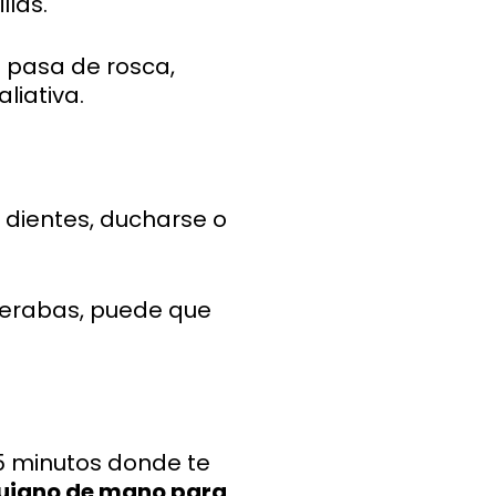
llas.
e pasa de rosca,
aliativa.
s dientes, ducharse o
sperabas, puede que
 5 minutos donde te
irujano de mano para