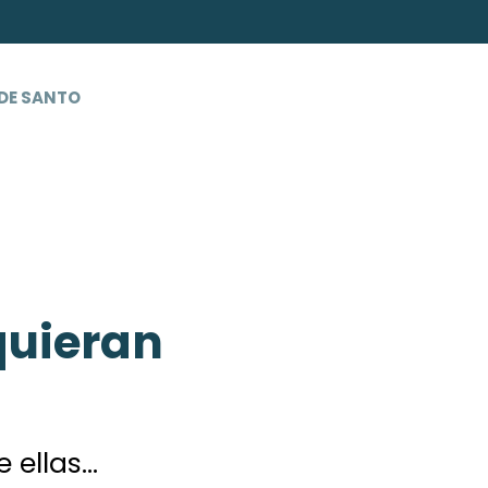
DE SANTO
quieran
e ellas…