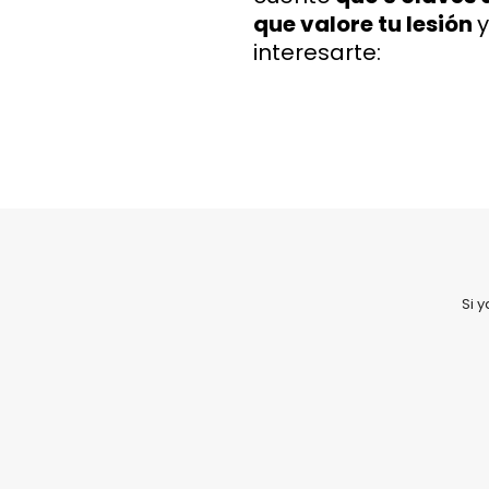
que valore tu lesión
y
interesarte:
Si 